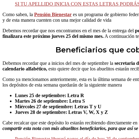
SI TU APELLIDO INICIA CON ESTAS LETRAS PODRÁS
Como saben, la
Pensión Bienestar
es un programa de gobierno federa
y de esta manera cuenten con una mejor calidad de vida
Debemos recordar que nos encontramos en el mes de la entrega del
p
finalizara este próximo jueves 25 del mismo mes.
A continuación te
Beneficiarios que co
Debemos recordar que a inicios del mes de septiembre la
secretaria d
calendario alfabético,
esto quiere decir que los abuelitos estarán rec
Como ya mencionamos anteriormente, esta es la última semana de entr
los depósitos de esta semana quedarán de la siguiente manera
Lunes 25 de septiembre: Letra R
Martes 26 de septiembre: Letra S
Miércoles 27 de septiembre: Letras T y U
Jueves 28 de septiembre: Letras V, W, X y Z
Cabe recalcar que este depósito lo estarán recibiendo directamente en
compartir esta nota con más abuelitos beneficiarios, para que así 
Pensión Bienestar liberará pagos el día de hoy 25 de septiembr